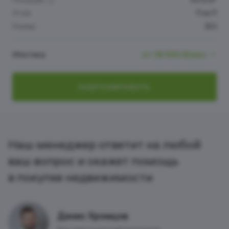
Этаж
11 из 11
Номер
322
Ипотека
от 38 592 ₽/мес
ЗАБРОНИРОВАТЬ
Наш менеджер ответит на любой
ваш вопрос и окажет помощь
в покупке недвижимости
Денис Хромцов