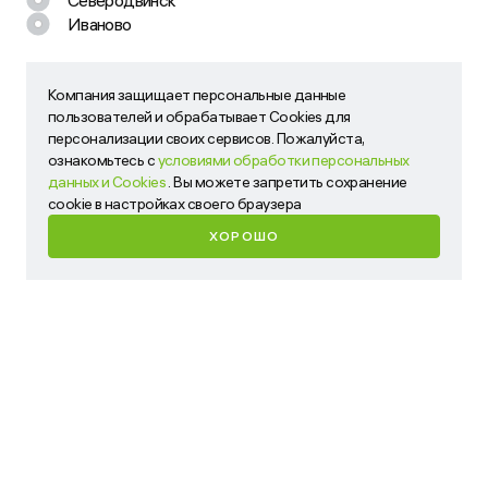
нам!
Иваново
Наш менеджер свяжется с вами в ближайшее время
Компания защищает персональные данные
Компания защищает персональные данные пользователей
пользователей и обрабатывает Cookies для
и обрабатывает Cookies для персонализации своих
персонализации своих сервисов. Пожалуйста,
сервисов. Пожалуйста, ознакомьтесь с
условиями
ознакомьтесь с
условиями обработки персональных
обработки персональных данных и Cookies
. Вы можете
данных и Cookies
. Вы можете запретить сохранение
запретить сохранение cookie в настройках своего
cookie в настройках своего браузера
браузера
ХОРОШО
ХОРОШО
Имя