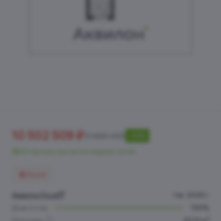
10 502 509 ₽
11 669 455
-10%
43 просмотра за последние сутки
Акция
Аквилон Роса
I кв. 2026 г.
Дом готов
100%
2
Площадь
62.12 м