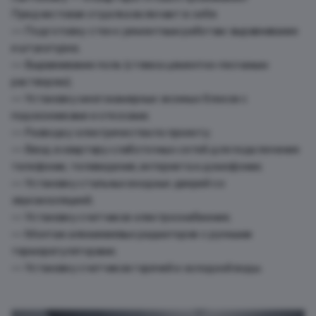
Предчистовая отделка включает в себя:
— Подготовку стен к ремонтным работам: выравнивание
и штукатурка;
— Выравнивание пола (стяжка цементно-песчаным
раствором);
— Установку многокамерных оконных блоков с
подоконниками и откосами;
— Разводку электричества по проекту;
— Ввод в квартиру слаботочных сетей для подключения
телефонии, телевидения, интернета и домофонии;
— Установку стальных входных дверей со
звукоизоляцией;
— Установку счетчиков электроснабжения;
— Монтаж алюминиевых радиаторов с ручными
терморегуляторами;
— Установку счетчиков горячей и холодной воды.