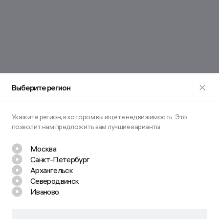
Выберите регион
Укажите регион, в котором вы ищете недвижимость. Это
позволит нам предложить вам лучшие варианты.
Москва
Санкт-Петербург
Остались вопросы? Задайте их
Архангельск
нам!
Северодвинск
Иваново
Наш менеджер свяжется с вами в ближайшее время