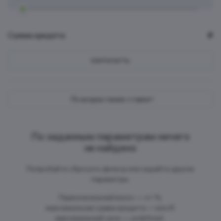
Сумма кредита:
₽
СБРОСИТЬ
По возрастанию ставки
По заданным параметрам ничего
не найдено
Попробуйте сбросить фильтр или задайте другие
параметры.
Первоначальный взнос — от %,
максимальная сумма кредита — млн ₽,
максимальный срок — undefined .