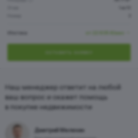
Этаж
1 из 10
Номер
3
Ипотека
от 22 635 ₽/мес
ОСТАВИТЬ ЗАЯВКУ
Наш менеджер ответит на любой
ваш вопрос и окажет помощь
в покупке недвижимости
Дмитрий Мелехин