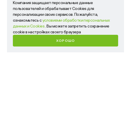
Компания защищает персональные данные
Компания защищает персональные данные пользователей
пользователей и обрабатывает Cookies для
и обрабатывает Cookies для персонализации своих
персонализации своих сервисов. Пожалуйста,
сервисов. Пожалуйста, ознакомьтесь с
условиями
ознакомьтесь с
условиями обработки персональных
обработки персональных данных и Cookies
. Вы можете
данных и Cookies
. Вы можете запретить сохранение
запретить сохранение cookie в настройках своего
cookie в настройках своего браузера
браузера
ХОРОШО
ХОРОШО
Имя
Телефон
Ваш запрос