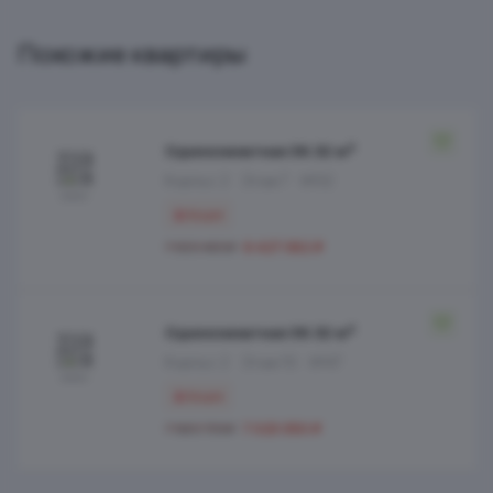
Похожие квартиры
Однокомнатная 36.32 м²
Корпус 2
Этаж 7
№32
Акция
6 427 062 ₽
7 303 480 ₽
Однокомнатная 36.32 м²
Корпус 2
Этаж 10
№47
Акция
7 023 050 ₽
7 980 739 ₽