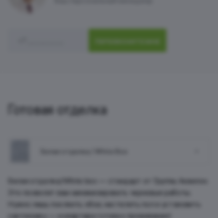
Ваш персональный менеджер
ПЕРЕЗВОНИТЕ МНЕ
Готовая отделка
Белая отделка / White Box
Белая отделка/White box — стандарт от Группы Аквилон.
Это позволит вам минимизировать черновые работы.
Нужно лишь поклеить обои, настелить пол и установить
сантехнику — и квартира готова к проживанию!