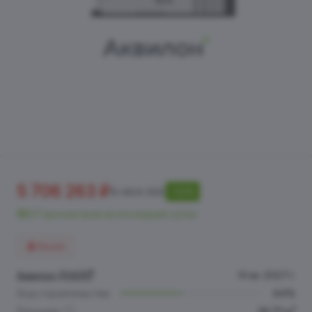
5 706 263 ₽
6 484 390
-12%
27 просмотров за последние сутки
Акция
Аквилон ДУАЛ
IV кв. 2027 г.
Ход строительства
44%
2
Площадь
36.77 м