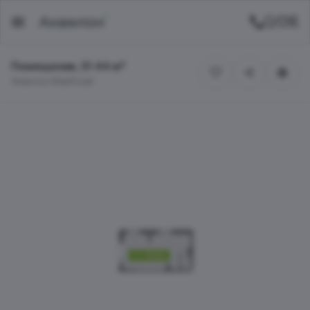
Помещение, 31.44 м²
Аквилон МайСкай