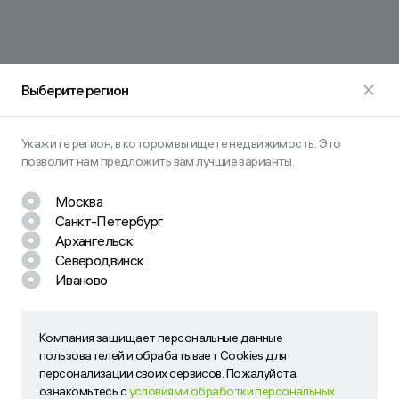
Выберите регион
Укажите регион, в котором вы ищете недвижимость. Это
позволит нам предложить вам лучшие варианты.
Москва
Санкт-Петербург
Остались вопросы? Задайте их
Архангельск
нам!
Северодвинск
Иваново
Наш менеджер свяжется с вами в ближайшее время
Компания защищает персональные данные
Компания защищает персональные данные пользователей
пользователей и обрабатывает Cookies для
и обрабатывает Cookies для персонализации своих
персонализации своих сервисов. Пожалуйста,
сервисов. Пожалуйста, ознакомьтесь с
условиями
ознакомьтесь с
условиями обработки персональных
обработки персональных данных и Cookies
. Вы можете