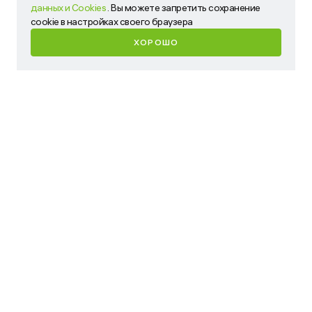
данных и Cookies
. Вы можете запретить сохранение
запретить сохранение cookie в настройках своего
cookie в настройках своего браузера
браузера
ХОРОШО
ХОРОШО
Имя
Телефон
Ваш запрос