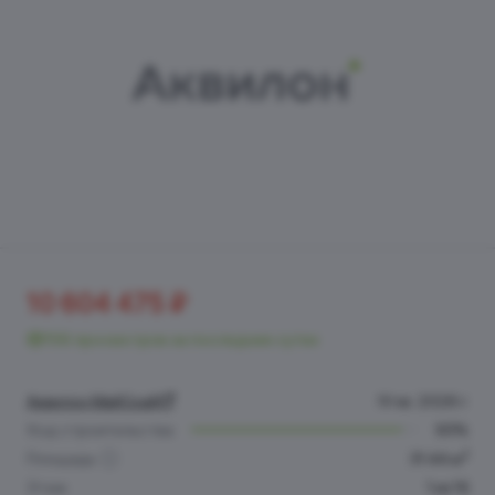
10 604 475 ₽
156 просмотров за последние сутки
Аквилон МайСкай
IV кв. 2026 г.
Ход строительства
93%
2
Площадь
31.44 м
Этаж
1 из 16