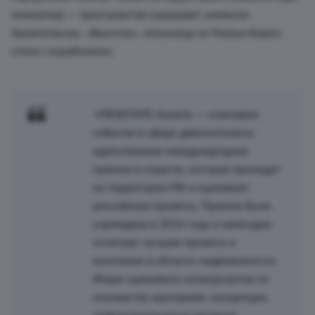
миниатюр — пространство украшают символы
Архангельска: «Высотка», мельница из Малых Корел,
стела с корабликом.
«PROESTATE Awards — ключевое
событие в сфере девелопмента,
единственная международная
премия в отрасли, которая проходит
на территории РФ и оценивает
российские проекты. Премия была
учреждена в 2016 году и ежегодно
отмечает лучшие проекты и
компании в области недвижимости.
Жюри оценивало конкурсантов по
множеству критериев: концепция,