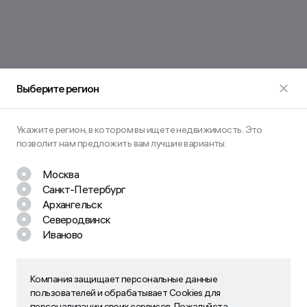
Выберите регион
Укажите регион, в котором вы ищете недвижимость. Это
позволит нам предложить вам лучшие варианты.
Москва
Санкт-Петербург
Архангельск
Северодвинск
Иваново
Остались вопросы? Задайте их
нам!
Наш менеджер свяжется с вами в ближайшее время
Компания защищает персональные данные
Компания защищает персональные данные пользователей
пользователей и обрабатывает Cookies для
и обрабатывает Cookies для персонализации своих
персонализации своих сервисов. Пожалуйста,