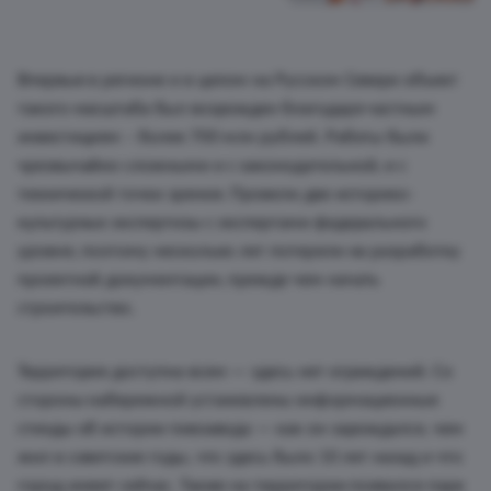
Впервые в регионе и в целом на Русском Севере объект
такого масштаба был возрожден благодаря частным
инвестициям – более 700 млн рублей. Работы были
чрезвычайно сложными и с законодательной, и с
технической точки зрения. Провели две историко-
культурных экспертизы с экспертами федерального
уровня, поэтому несколько лет потеряли на разработку
проектной документации, прежде чем начать
строительство.
Территория доступна всем — здесь нет ограждений. Со
стороны набережной установлены информационные
стенды об истории пивзавода — как он зарождался, чем
жил в советские годы, что здесь было 10 лет назад и что
город имеет сейчас. Также на территории появился парк