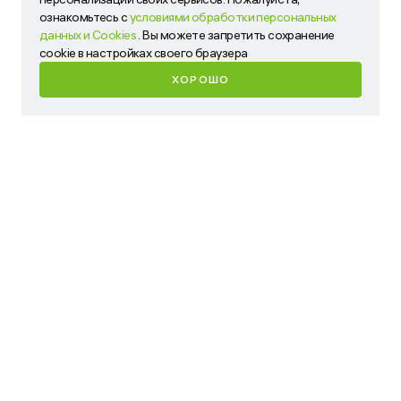
сервисов. Пожалуйста, ознакомьтесь с
условиями
ознакомьтесь с
условиями обработки персональных
обработки персональных данных и Cookies
. Вы можете
данных и Cookies
. Вы можете запретить сохранение
запретить сохранение cookie в настройках своего
cookie в настройках своего браузера
браузера
ХОРОШО
ХОРОШО
Имя
Телефон
Ваш запрос