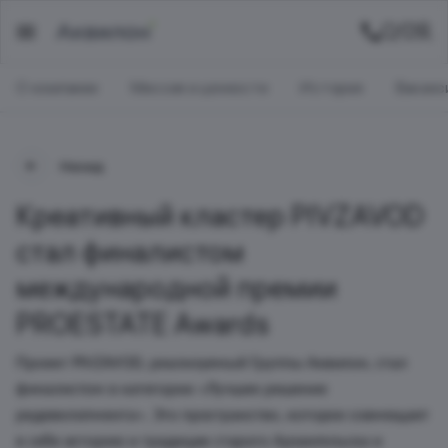
О компании
Миссия и ценности
История
Ваканс
Назад
Креативный кластер PIVZAVOD
стал финалистом
международной премии
PROESTATE Awards
Проект PIVZAVOD, реализуемый Группы Аквилон, стал
финалистом в категории «Лучшее решение
редевелопмента». Это пространство, которое совмещает
в себе историю и традиции старого Архангельска и