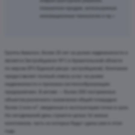
инфраструктурные решения,
показатели продаж, используемые
инновационные технологии и пр.»
Группа Аквилон, более 20 лет на рынке недвижимости и
является Застройщиком № 1 в Архангельской области
по версии ЕРЗ (Единый ресурс застройщиков). Компания
предоставляет полный спектр услуг на рынке
недвижимости и признана системообразующим
предприятием. В активе — более 200 построенных
объектов различного назначения общей площадью
более 2 млн м², введенные в эксплуатацию точно в срок.
На сегодняшний день строится целых 16 жилых
комплексов, часть из которых будут сданы уже в этом
году.