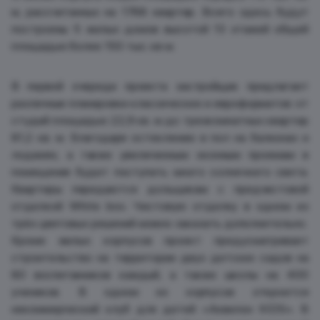
м, рассчитанных на 1768 квартир. Всего здесь будут
построены 5 жилых домов высотой 13 этажей общей
площадью более 150 тыс. кв м.
В первой очереди проекта застройщик предлагает
различные планировки классических и евроформатов: от
студий площадью 22,9 кв. м до трехкомнатных квартир
81,2 кв. м. Благодаря остеклению в пол на балконах и
лоджиях, а также увеличенным оконным проемам в
помещения будет поступать много солнечного света.
Квартиры передаются дольщикам с предчистовой
отделкой White box. Чистовую отделку в одном из
трёх цветовых решений можно заказать дополнительно.
Кроме жилых корпусов проект предусматривает
строительство на территории двух детских садов на
80 воспитанников каждый, а также школы на 400
учеников. В одном из корпусов откроется
некоммерческий клуб для детей «Аквилон KIDS». В