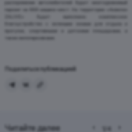
распоряжении автолюбителей будет многоуровневый
паркинг на 669 машино-мест. На территории «Аквилон
ZALIVE» будет выполнено комплексное
благоустройство с зелеными зонами для отдыха и
прогулок, спортивными и детскими площадками, а
также велопарковками.
Поделиться публикацией
Читайте далее
1/4