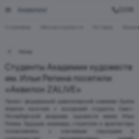
О компании
Миссия и ценности
История
Ваканс
Назад
Студенты Академии художеств
им. Ильи Репина посетили
«Аквилон ZALIVE»
Проект федеральной девелоперской компании Группа
Аквилон посетили с экскурсией студенты Санкт-
Петербургской академии художеств имени Ильи
Репина. Будущие инженеры, строители и архитекторы
познакомились с ключевыми подходами в
строительстве многоквартирных зданий,