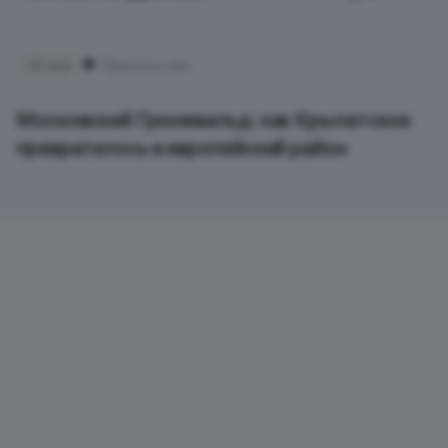
30 апр
Пресса о нас
Московский Грюневальд: как Крылатское
превратилось в европейский район