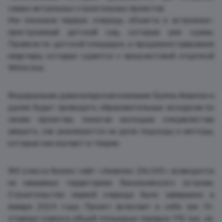
самых актуальных строительных проектов.
Им показали первую очередь объекта и встроенно-
пристроенный детский сад, которые уже сданы.
Провели по детской площадке, и продемонстрировали
квартиры, которые сдаются с предчистовой отделкой
White box.
Федеральная девелоперская компания Группа Аквилон и
далее будет проводить образовательные экскурсии по
своим проектам, помогая молодым специалистам
увидеть, как реализуются на деле подходы и методы,
которые они изучают в теории.
ЖК класса бизнес-лайт «Аквилон ZALIVE» возводится
на намывных территориях Васильевского острова.
Строительство первой очереди было завершено в
январе 2024 года. Проект включает в себя три 13-
этажных корпуса общей площадью порядка 119 тыс. кв.