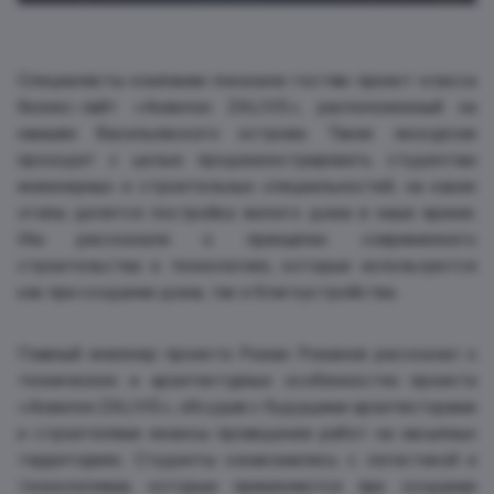
Специалисты компании показали гостям проект класса
бизнес-лайт «Аквилон ZALIVE», расположенный на
намыве Васильевского острова. Такие экскурсии
проходят с целью продемонстрировать студентам
инженерных и строительных специальностей, на какие
этапы делится постройка жилого дома в наше время.
Им рассказали о принципах современного
строительства и технологиях, которые используются
как при создании дома, так и благоустройства.
Главный инженер проекта Роман Романов рассказал о
технических и архитектурных особенностях проекта
«Аквилон ZALIVE», обсудив с будущими архитекторами
и строителями нюансы проведения работ на насыпных
территориях. Студенты ознакомились с логистикой и
технологиями, которые применяются при создании