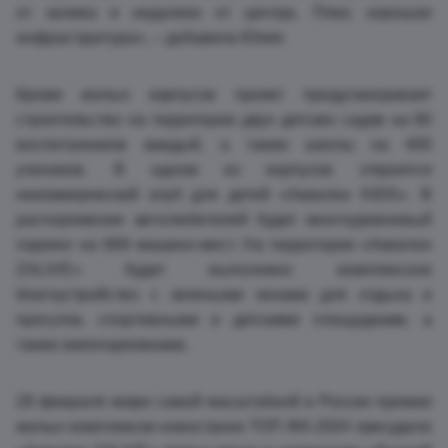
от залива и недалеко от центра. Плюс хорошая
инфраструктура», – добавила Юлия.
Кроме жилых корпусов проект предусматривает
строительство на территории двух детских садов на 80
воспитанников каждый, а также школы на 400
учеников. В одном из корпусов откроется
некоммерческий клуб для детей «Аквилон KIDS». В
распоряжении автолюбителей будет многоуровневый
паркинг на 669 машино-мест. На территории «Аквилон
ZALIVE» будет выполнено комплексное
благоустройство с зелеными зонами для отдыха и
прогулок, спортивными и детскими площадками, а
также велопарковками.
28 февраля жюри самой масштабной в России премии
жилых комплексов-новостроек ТОП ЖК-2024 присудило