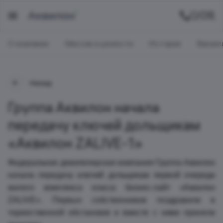
О компании
Миссия и ценности
История
Ваканс
Назад
Группа Аквилон начала
передачу ключей дольщикам
«Аквилон ZALIVE-1»
Федеральная девелоперская компания Группа Аквилон
начала передачу ключей дольщикам
первой очереди
жилого комплекса класса бизнес-лайт «Аквилон
ZALIVE». Первых собственников поздравили в
торжественной обстановке и вместе с ними приняли