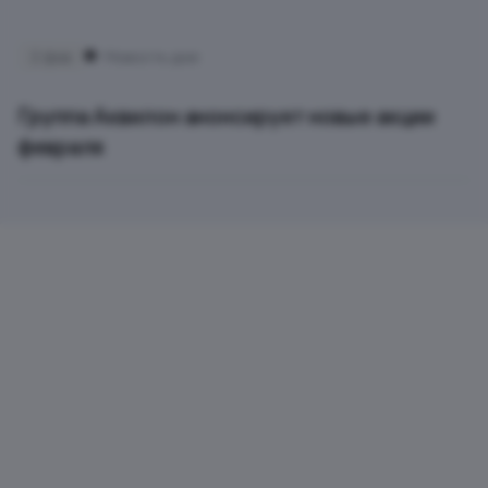
2 фев
Новость дня
Группа Аквилон анонсирует новые акции
февраля