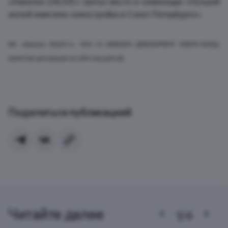
«Аквилон ZALIVE» третье место в номинации «Лучший
жилой комплекс-новостройка в Санкт-Петербурге».
ЖК «Аквилон ZALIVE-1», ООО СЗ АКВИЛОН ДЕВЕЛОПМЕНТ СЕВЕРО-ЗАПАД,
проектная декларация на сайте наш.дом.рф
Поделиться публикацией
Читайте далее
1/4