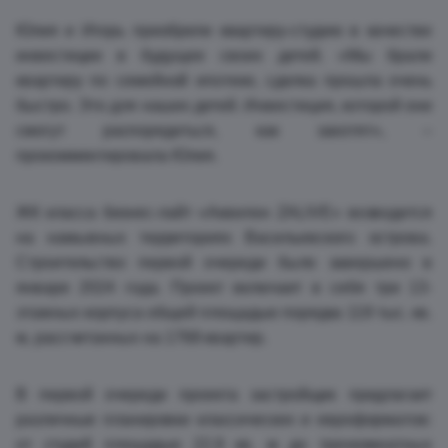
Юлия и Игорь приобрели квартиру-студию в качестве
инвестиции в будущее своих детей. «Мы брали
квартиру по семейной ипотеке, сделка прошла очень
быстро. Это для наших детей. Инвестиция, которой они
смогут распорядиться, как захотят», –
прокомментировала Юлия.
ЖК класса бизнес-лайт «Аквилон ZALIVE» возводится
на намывных территориях Васильевского острова.
Строительство первой очереди было завершено в
январе 2024 года. Проект включает в себя три 13-
этажных корпуса общей площадью порядка 119 тыс. кв.
м, рассчитанных на 1768 квартир.
В первой очереди проекта застройщик предлагает
различные планировки классических и евроформатов:
от студий площадью 22,9 кв. м до трехкомнатных