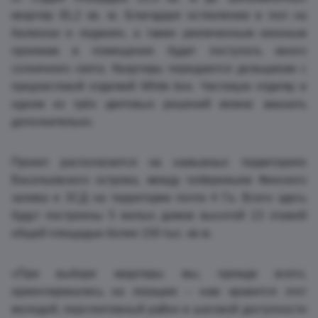
квартир 81,2 кв. м. Благодаря остеклению в пол на
балконах и лоджиях, а также увеличенным оконным
проемам в помещения будет поступать много
солнечного света. Квартиры передаются дольщикам с
предчистовой отделкой White box. Чистовую отделку в
одном из трёх цветовых решений можно заказать
дополнительно.
Проект располагается на намывных территориях
Васильевского острова, между побережьем Финского
залива и ЗСД на территории почти 4 Га. Всего здесь
будут построены 5 жилых домов высотой 13 этажей
общей площадью более 150 тыс. кв м.
«При выборе квартиры мы, прежде всего,
ориентировались на локацию – нам нравится этот
молодой, перспективный район в шаговой доступности