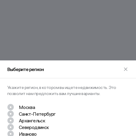
Выберите регион
Укажите регион, в котором вы ищете недвижимость. Это
позволит нам предложить вам лучшие варианты.
Москва
Санкт-Петербург
Архангельск
Северодвинск
Иваново
Остались вопросы? Задайте их