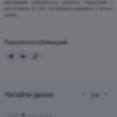
программам комплексного развития территорий с
расселением за счет застройщика аварийных и ветхих
домов.
Поделиться публикацией
Читайте далее
1/4
21 фев
Старт продаж