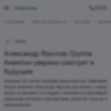
О компании
Миссия и ценности
История
Ваканс
Назад
Александр Фролов: Группа
Аквилон уверено смотрит в
будущее
Накануне 20-летия компании председатель Правления
Группы Аквилон Александр Фролов рассказал о новых
проектах, вызовах с которыми сталкивается крупнейший
девелопер региона и перспективах развития отрасли в
нашем регионе.