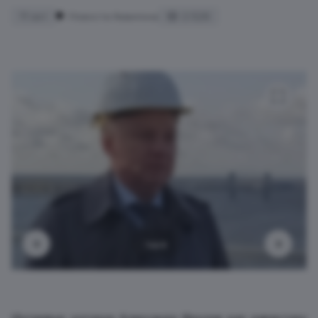
11 окт
Новости Аквилона
2 526
1 из 6