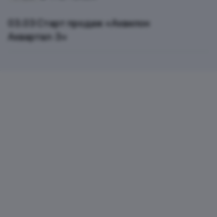
03.03 Старт продаж «Аквилон
Аквартал‑3»