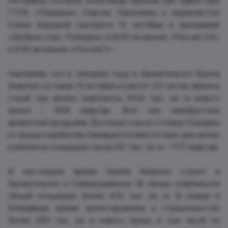
Интервью, которое Александр Фролов дал директору
ГТРК «Поморье» Сергею Николаеву и журналистке
Елене Юрьевой смотрите 12 октября в программе
«Доброе утро, Поморье» в 8.00 на канале «Россия-24»
и 9.30 на канале «Россия-1».
Напомним, что в текущем году в Архангельске Группа
Аквилон, которая 13 октября отметит 20-летие, ввела в
строй три жилых комплекса, 64,8 тыс. кв. м нового
жилья - 928 квартир. Все они приобретены
архангелогородцами. До конца года в столице Поморья
и городе корабелов планируется ввести еще два жилых
комплекса площадью около 50 тыс. кв. м – 777 квартир.
В настоящее время Группа Аквилон строит в
Архангельске и Северодвинске 16 жилых комплексов
общей площадью более 410 тыс. кв. м. В планах в
ближайшее время проектирование и строительство
более 200 тыс. кв. м нового жилья, в том числе по