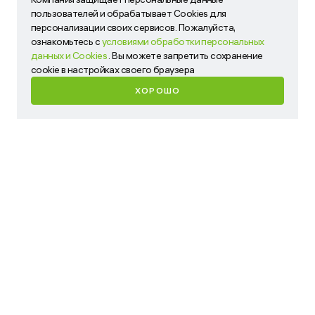
Компания защищает персональные данные пользователей
пользователей и обрабатывает Cookies для
и обрабатывает Cookies для персонализации своих
персонализации своих сервисов. Пожалуйста,
сервисов. Пожалуйста, ознакомьтесь с
условиями
ознакомьтесь с
условиями обработки персональных
обработки персональных данных и Cookies
. Вы можете
данных и Cookies
. Вы можете запретить сохранение
запретить сохранение cookie в настройках своего
cookie в настройках своего браузера
браузера
ХОРОШО
ХОРОШО
Имя
Телефон