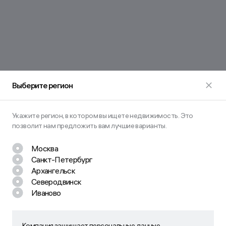
Выберите регион
Укажите регион, в котором вы ищете недвижимость. Это
позволит нам предложить вам лучшие варианты.
Москва
Санкт-Петербург
Архангельск
Северодвинск
Иваново
Остались вопросы? Задайте их
нам!
Наш менеджер свяжется с вами в ближайшее время
Компания защищает персональные данные