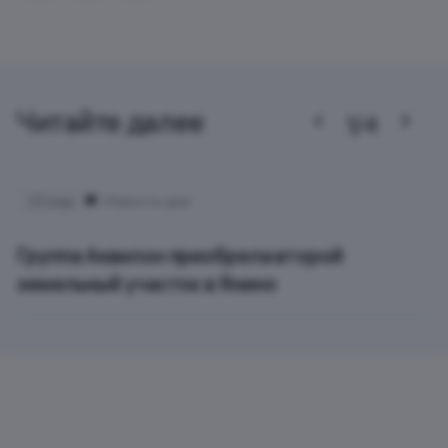
Читайте далее
1/4
23 мар
Новость дня
Группа Аквилон приобрела второй
земельный участок в Янино