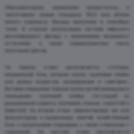
Образовательное учреждение разместилось в
трехэтажном здании площадью 1823 кв.м вблизи
жилого комплекса. Фасады выполнены в спокойных
тонах. В отделке использована система навесного
вентилируемого фасада с применением витражного
остекления, а также керамогранитные плиты
нескольких цветов.
На первом этаже располагаются столовая,
медицинский блок, входная группа, групповые ячейки
для разных возрастов, раздевальные и санитарно-
бытовые помещения. Каждая группа детей размещена в
помещениях групповой ячейки, состоящей из
раздевальной комнаты, групповой, спальни, туалетной и
буфетной. На втором этаже запроектирован зал для
физкультурных и музыкальных занятий, хозяйственный
блок с раздельными кладовыми, а также стиральная с
гладильной. На третьем этаже располагается