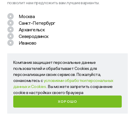
позволит нам предложить вам лучшие варианты.
Москва
Санкт-Петербург
Архангельск
Северодвинск
Иваново
Остались вопросы? Задайте их
нам!
Наш менеджер свяжется с вами в ближайшее время
Компания защищает персональные данные
Компания защищает персональные данные пользователей
пользователей и обрабатывает Cookies для
и обрабатывает Cookies для персонализации своих
персонализации своих сервисов. Пожалуйста,
сервисов. Пожалуйста, ознакомьтесь с
условиями
ознакомьтесь с
условиями обработки персональных
обработки персональных данных и Cookies
. Вы можете
данных и Cookies
. Вы можете запретить сохранение
запретить сохранение cookie в настройках своего
cookie в настройках своего браузера
браузера
ХОРОШО
ХОРОШО