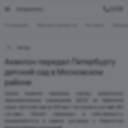
О компании
Миссия и ценности
История
Ваканс
Назад
Аквилон передал Петербургу
детский сад в Московском
районе
Группа Аквилон передала городу дошкольное
образовательное учреждение (ДОУ) на Кубинской
улице. Детский сад на 100 мест построен в составе ЖК
«Q-мир». Объект переходит в собственность
муниципалитета в рамках договора с Комитетом
имущественных отношений.