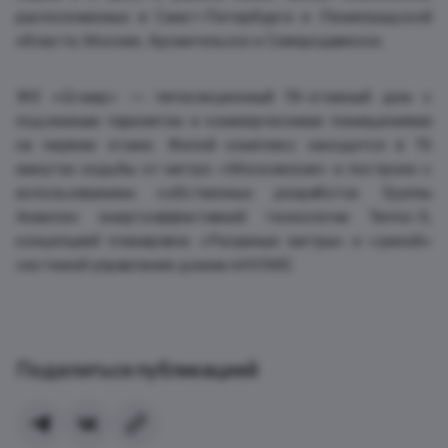
расположенных в Санкт-Петербурге и Ленинградской
области, Москве, Архангельске и Северодвинске.
ЖК «Q-мир» — пятисекционный 19-этажный дом с
подземным паркингом и коммерческими помещениями
на первом этаже. Жилой комплекс находится в 15
минутах ходьбы от метро «Московская» и построен с
использованием собственных разработок Группы
Аквилон: энергоэффективной технологии Termo-S,
концепцией планировок «Разумные метры» и «умной»
системой управления домом inHOME.
Поделиться публикацией