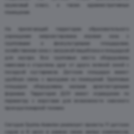
кружковый класс, а также административные
помещения.
На прилегающей территории образовательного
учреждения запроектирована игровая зона с
групповыми и физкультурными площадками,
хозяйственная зона с загрузкой пищеблока и площадкой
для мусора. Все групповые места оборудованы
навесами и отделены друг от друга зеленой зоной с
посадкой кустарников. Детские площадки имеют
удобную связь с выходами из помещений. Групповые
площадки оборудованы малыми архитектурными
формами. Территория ДОУ имеет ограждение по
периметру с воротами для возможности сквозного
проезда пожарной техники.
Сегодня Группа Аквилон реализует проекты 11 детских
садов и 6 школ в рамках своих жилых комплексов,